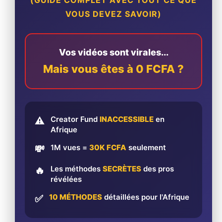
(GUIDE COMPLET AVEC TOUT CE QUE
VOUS DEVEZ SAVOIR)
Vos vidéos sont virales...
Mais vous êtes à 0 FCFA ?
Creator Fund
INACCESSIBLE
en
⚠️
Afrique
1M vues =
30K FCFA
seulement
💸
Les méthodes
SECRÈTES
des pros
🔥
révélées
10 MÉTHODES
détaillées pour l'Afrique
✅