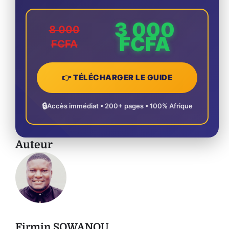
3 000
8 000
FCFA
FCFA
👉 TÉLÉCHARGER LE GUIDE
🔒
Accès immédiat • 200+ pages • 100% Afrique
Auteur
Firmin SOWANOU