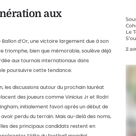
nération aux
Sous
Cohé
Le 
S’o
 Ballon d’Or, une victoire largement due à son
2 ao
Ce triomphe, bien que mémorable, soulève déjà
dée aux tournois internationaux dans
emble poursuivre cette tendance.
n, les discussions autour du prochain lauréat
 placent des joueurs comme Vinicius Jr et Rodri
ingham, initialement favori après un début de
 avoir perdu du terrain. Mais au-delà des noms,
uelles des principaux candidats restent en
présenter l’élite du football mondial.