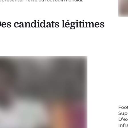
 Des candidats légitimes
Foo
Supe
D’e
Inf