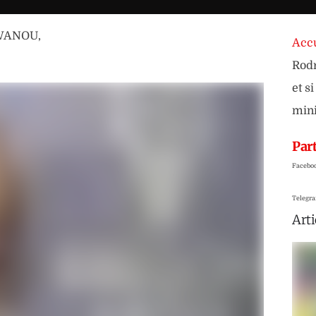
OWANOU
,
Accu
Rodr
et s
min
Part
Facebo
Telegr
Arti