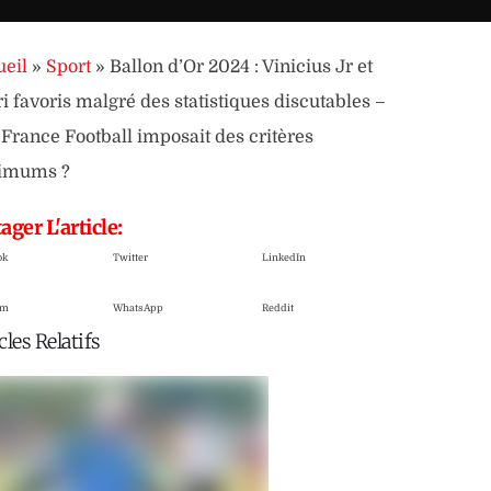
eil
»
Sport
»
Ballon d’Or 2024 : Vinicius Jr et
i favoris malgré des statistiques discutables –
i France Football imposait des critères
imums ?
ager L'article:
ok
Twitter
LinkedIn
am
WhatsApp
Reddit
cles Relatifs