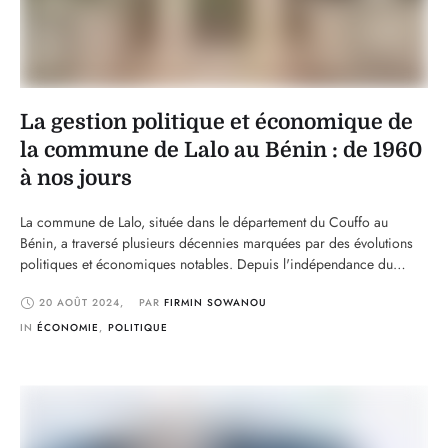
La gestion politique et économique de
la commune de Lalo au Bénin : de 1960
à nos jours
La commune de Lalo, située dans le département du Couffo au
Bénin, a traversé plusieurs décennies marquées par des évolutions
politiques et économiques notables. Depuis l'indépendance du
Bénin en 1960, Lalo a été témoin de transformations significatives
20 AOÛT 2024
,
PAR 
FIRMIN SOWANOU
qui ont façonné son développement actuel. Cet article retrace les
grandes lignes de la gestion politique et économique …
IN 
ÉCONOMIE
,
POLITIQUE