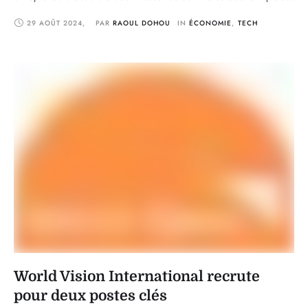
à l'adoption croissante d'internet, il est désormais possible de
29 AOÛT 2024
,
PAR 
RAOUL DOHOU
IN 
ÉCONOMIE
,
TECH
toucher un large public sans les contraintes d'une boutique physique.
Dans cet article, nous allons vous …
World Vision International recrute
pour deux postes clés