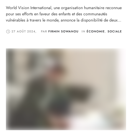
World Vision International, une organisation humanitaire reconnue
pour ses efforts en faveur des enfants et des communautés
vulnérables à travers le monde, annonce la disponibilité de deux
postes importants au sein de ses équipes. Ces recrutements
27 AOÛT 2024
,
PAR 
FIRMIN SOWANOU
IN 
ÉCONOMIE
,
SOCIALE
s’inscrivent dans le cadre de l’expansion continue de ses activités
humanitaires et de son engagement à améliorer les conditions …