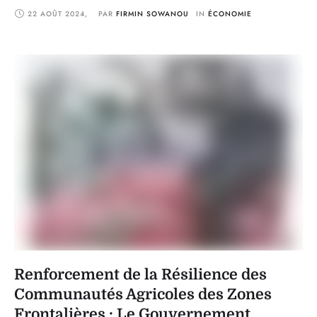
nationale du Bénin, Louis Vlavonou, et Titus Osundina, représentant
22 AOÛT 2024
,
PAR 
FIRMIN SOWANOU
IN 
ÉCONOMIE
du Programme des Nations Unies pour le développement (PNUD),
ont officiellement lancé la phase 2 du Projet d’Appui …
Renforcement de la Résilience des
Communautés Agricoles des Zones
Frontalières : Le Gouvernement