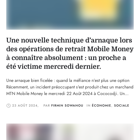
Une nouvelle technique d’arnaque lors
des opérations de retrait Mobile Money
à connaître absolument : un proche a
été victime mercredi dernier.
Une arnaque bien ficelée : quand la méfiance n’est plus une option
Récemment, un incident préoccupant s'est produit chez un marchand
MTN Mobile Money le mercredi 22 Août 2024 à Cococodji. Un
proche, qui souhaitait effectuer un retrait de son compte, a été la
23 AOÛT 2024
,
PAR 
FIRMIN SOWANOU
IN 
ÉCONOMIE
,
SOCIALE
victime d'une arnaque habilement orchestrée. Ce type d'escroquerie,
bien que de …