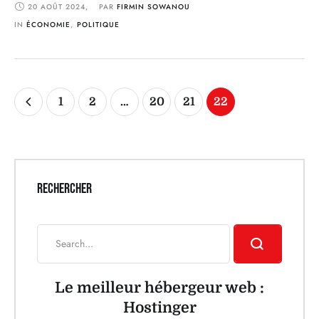
20 AOÛT 2024
,
PAR 
FIRMIN SOWANOU
jeunesse de Lalo s'affirme aujourd'hui comme une force motrice
essentielle pour le …
IN 
ÉCONOMIE
,
POLITIQUE
1
2
…
20
21
22
RECHERCHER
Le meilleur hébergeur web :
Hostinger