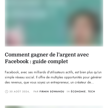
Comment gagner de l’argent avec
Facebook : guide complet
Facebook, avec ses milliards d'utilisateurs actifs, est bien plus qu'un
simple réseau social. Il offre de multiples opportunités pour générer
des revenus, que vous soyez un entrepreneur, un créateur de
contenu, ou simplement quelqu'un à la recherche de revenus
30 AOÛT 2024
,
PAR 
FIRMIN SOWANOU
IN 
ÉCONOMIE
,
TECH
supplémentaires. Dans cet article, nous explorerons les différentes
façons de gagner de l'argent avec Facebook, en …