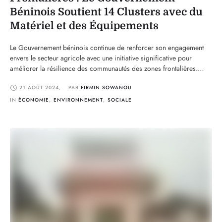
Béninois Soutient 14 Clusters avec du
Matériel et des Équipements
Le Gouvernement béninois continue de renforcer son engagement
envers le secteur agricole avec une initiative significative pour
améliorer la résilience des communautés des zones frontalières.
Dans le cadre de cette démarche, le gouvernement a récemment
21 AOÛT 2024
,
PAR 
FIRMIN SOWANOU
octroyé des matériels et équipements à 14 clusters agricoles, visant à
améliorer la production et la durabilité des pratiques agricoles …
IN 
ÉCONOMIE
,
ENVIRONNEMENT
,
SOCIALE