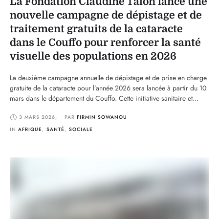
La Fondation Claudine Talon lance une
nouvelle campagne de dépistage et de
traitement gratuits de la cataracte
dans le Couffo pour renforcer la santé
visuelle des populations en 2026
La deuxième campagne annuelle de dépistage et de prise en charge
gratuite de la cataracte pour l’année 2026 sera lancée à partir du 10
mars dans le département du Couffo. Cette initiative sanitaire et
sociale est portée par l’Fondation Claudine Talon et se déroulera à
3 MARS 2026
,
PAR 
FIRMIN SOWANOU
l’Hôpital de Zone d’Aplahoué. À travers cette action de solidarité, …
IN 
AFRIQUE
,
SANTÉ
,
SOCIALE