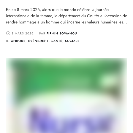
En ce 8 mars 2026, alors que le monde célèbre la Journée
internationale de la femme, le département du Couffo a l’occasion de
rendre hommage à un homme qui incarne les valeurs humaines les
plus nobles : le Dr Jean Yaovi DAHO, actuel Directeur Départemental
8 MARS 2026
,
PAR 
FIRMIN SOWANOU
de la Santé du Couffo. Cet anniversaire, coïncidant avec une …
IN 
AFRIQUE
,
ÉVÉNEMENT
,
SANTÉ
,
SOCIALE