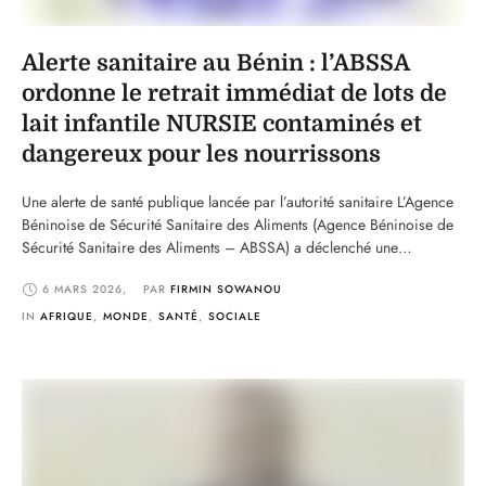
Alerte sanitaire au Bénin : l’ABSSA
ordonne le retrait immédiat de lots de
lait infantile NURSIE contaminés et
dangereux pour les nourrissons
Une alerte de santé publique lancée par l’autorité sanitaire L’Agence
Béninoise de Sécurité Sanitaire des Aliments (Agence Béninoise de
Sécurité Sanitaire des Aliments – ABSSA) a déclenché une
importante alerte de santé publique concernant la sécurité des
6 MARS 2026
,
PAR 
FIRMIN SOWANOU
nourrissons sur toute l’étendue du territoire national. Selon l’agence,
une contamination bactérienne a été détectée dans certains lots …
IN 
AFRIQUE
,
MONDE
,
SANTÉ
,
SOCIALE