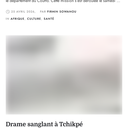
le département du Couffo. Cette mission s’est déroulée le samedi 25
avril 2026 au sein de la Fondation Reine Adjignon Natabou, située à
25 AVRIL 2026
,
PAR 
FIRMIN SOWANOU
Toviklin. Cette initiative s’inscrit dans le cadre d’un …
IN 
AFRIQUE
,
CULTURE
,
SANTÉ
Drame sanglant à Tchikpé