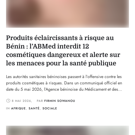
Produits éclaircissants à risque au
Bénin : l’ABMed interdit 12
cosmétiques dangereux et alerte sur
les menaces pour la santé publique
Les autorités sanitaires béninoises passent à l’offensive contre les
produits cosmétiques à risques. Dans un communiqué officiel en
date du 5 mai 2026, l’Agence béninoise du Médicament et des
autres produits de Santé annonce l’interdiction formelle de
8 MAI 2026
,
PAR 
FIRMIN SOWANOU
commercialisation et d’utilisation de douze produits dépigmentants
identifiés comme dangereux pour la santé des populations. Cette
IN 
AFRIQUE
,
SANTÉ
,
SOCIALE
décision intervient …