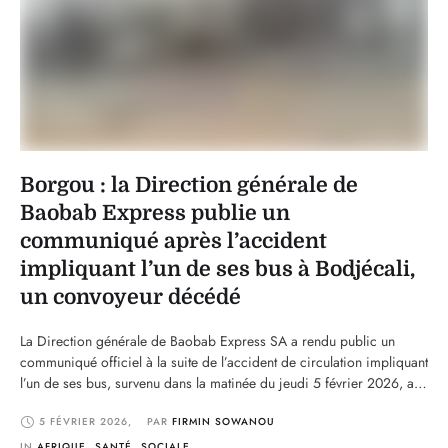
Borgou : la Direction générale de
Baobab Express publie un
communiqué après l’accident
impliquant l’un de ses bus à Bodjécali,
un convoyeur décédé
La Direction générale de Baobab Express SA a rendu public un
communiqué officiel à la suite de l’accident de circulation impliquant
l’un de ses bus, survenu dans la matinée du jeudi 5 février 2026, aux
environs de 06h45, à hauteur du quartier Bodjécali, dans le
5 FÉVRIER 2026
,
PAR 
FIRMIN SOWANOU
département du Borgou. Le véhicule, qui assurait la liaison Malanville
…
IN 
AFRIQUE
,
SANTÉ
,
SOCIALE