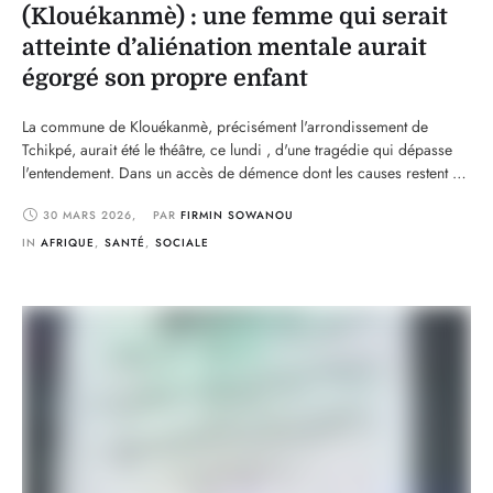
(Klouékanmè) : une femme qui serait
atteinte d’aliénation mentale aurait
égorgé son propre enfant
La commune de Klouékanmè, précisément l'arrondissement de
Tchikpé, aurait été le théâtre, ce lundi , d'une tragédie qui dépasse
l'entendement. Dans un accès de démence dont les causes restent à
élucider, une femme, présentée par son entourage comme souffrant
30 MARS 2026
,
PAR 
FIRMIN SOWANOU
de troubles mentaux, aurait ôté la vie à son propre enfant en
l'égorgeant. L'acte, d'une rare …
IN 
AFRIQUE
,
SANTÉ
,
SOCIALE