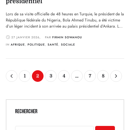
présidentiel
Lors de sa visite officielle de 48 heures en Turquie, le président de la
République fédérale du Nigeria, Bola Ahmed Tinubu, a été victime
d’un léger incident à son arrivée au palais présidentiel d’Ankara. Le
chef de l’État nigérian a trébuché à l’entrée officielle du palais, sous
27 JANVIER 2026
,
PAR 
FIRMIN SOWANOU
les regards des délégations et du protocole. Rapidement …
IN 
AFRIQUE
,
POLITIQUE
,
SANTÉ
,
SOCIALE
1
2
3
4
…
7
8
RECHERCHER