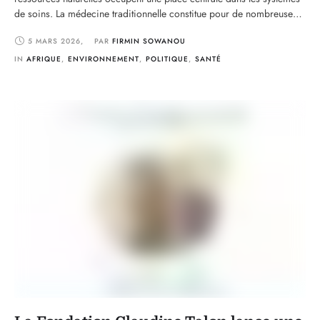
de soins. La médecine traditionnelle constitue pour de nombreuses
populations, particulièrement dans les zones rurales, une première
5 MARS 2026
,
PAR 
FIRMIN SOWANOU
option thérapeutique. Elle repose essentiellement sur l’utilisation des
plantes médicinales issues de la biodiversité locale, un patrimoine
IN 
AFRIQUE
,
ENVIRONNEMENT
,
POLITIQUE
,
SANTÉ
naturel transmis de génération …