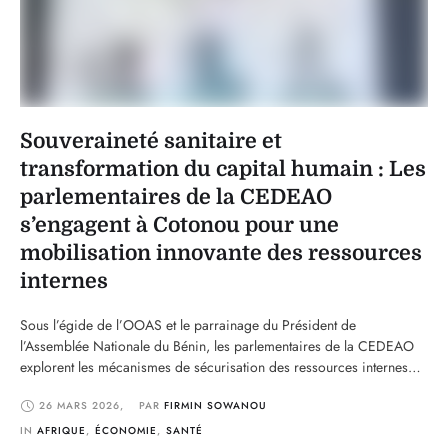
Souveraineté sanitaire et
transformation du capital humain : Les
parlementaires de la CEDEAO
s’engagent à Cotonou pour une
mobilisation innovante des ressources
internes
Sous l’égide de l’OOAS et le parrainage du Président de
l’Assemblée Nationale du Bénin, les parlementaires de la CEDEAO
explorent les mécanismes de sécurisation des ressources internes
pour transformer le capital humain régional. Le Dôme du Sofitel
26 MARS 2026
,
PAR 
FIRMIN SOWANOU
Cotonou Marina Hotel est devenu, ce mercredi 25 mars 2026,
l’épicentre de la réflexion stratégique sur la politique …
IN 
AFRIQUE
,
ÉCONOMIE
,
SANTÉ