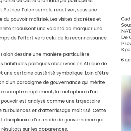
grante de cette dramaturgie politique et
t Patrice Talon semble réactiver, sous une
u pouvoir maîtrisé. Les visites discrètes et
Cad
Sou
lennité traduisent une volonté de marquer une
NAT
De 
emps de l’effort vers celui de la reconnaissance.
Pro
Kpa
e Talon dessine une manière particulière
6 ao
es habitudes politiques observées en Afrique de
ne et une certaine austérité symbolique. Loin d’être
tion d’un paradigme de gouvernance qui mérite
ndre compte simplement, la métaphore d’un
 le pouvoir est analysé comme une trajectoire
e turbulences et d’atterrissage maîtrisé. Cette
t disciplinaire d’un mode de gouvernance qui
es résultats sur les apparences.