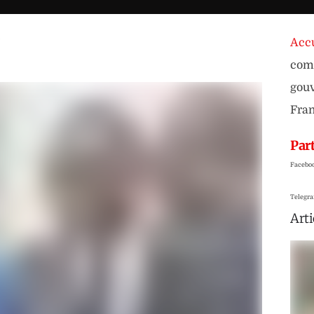
,
Accu
comm
gouv
Fra
Part
Facebo
Telegr
Arti