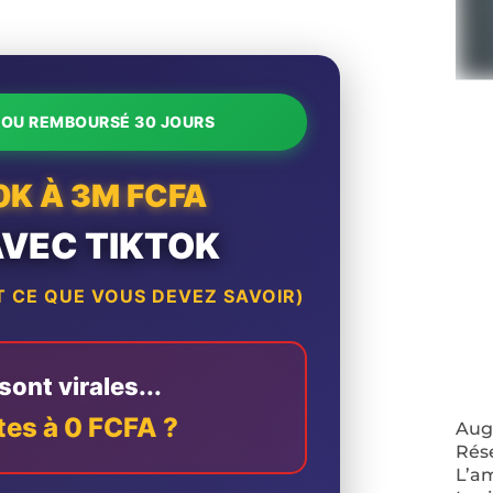
T OU REMBOURSÉ 30 JOURS
0K À 3M FCFA
AVEC TIKTOK
 CE QUE VOUS DEVEZ SAVOIR)
ont virales...
tes à 0 FCFA ?
Augm
Rés
L’a