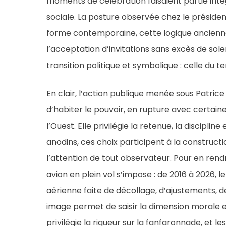
moments de célébration faisaient partie inté
sociale. La posture observée chez le présiden
forme contemporaine, cette logique ancienne d
l’acceptation d’invitations sans excès de so
transition politique et symbolique : celle du t
En clair, l’action publique menée sous Patric
d’habiter le pouvoir, en rupture avec certain
l’Ouest. Elle privilégie la retenue, la discipli
anodins, ces choix participent à la construc
l’attention de tout observateur. Pour en re
avion en plein vol s’impose : de 2016 à 2026,
aérienne faite de décollage, d’ajustements, d
image permet de saisir la dimension morale e
privilégie la rigueur sur la fanfaronnade, et l