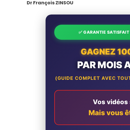
Dr François ZINSOU
✅ GARANTIE SATISFAI
GAGNEZ 10
PAR MOIS 
(GUIDE COMPLET AVEC TOUT
Vos vidéos s
Mais vous ê