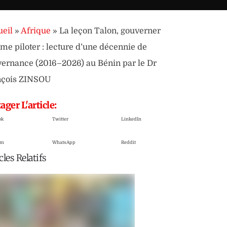
eil
»
Afrique
»
La leçon Talon, gouverner
e piloter : lecture d’une décennie de
ernance (2016–2026) au Bénin par le Dr
nçois ZINSOU
ager L'article:
ok
Twitter
LinkedIn
am
WhatsApp
Reddit
cles Relatifs