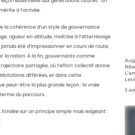
çon essentielle aux générations futures : on
érite à l’arrivée.
e la cohérence d’un style de gouvernance
ge, rigueur en altitude, maîtrise à l’atterrissage.
’a jamais été d’impressionner en cours de route,
ur la nation. À la fin, gouvernants comme
Augm
ajectoire partagée, où l’effort collectif donne
Rés
L’a
félicitations différées, et dans cette
Lev
 peut-être la plus grande leçon : la vraie
5 ao
 terme du parcours.
, fondée sur un principe simple mais exigeant :
.