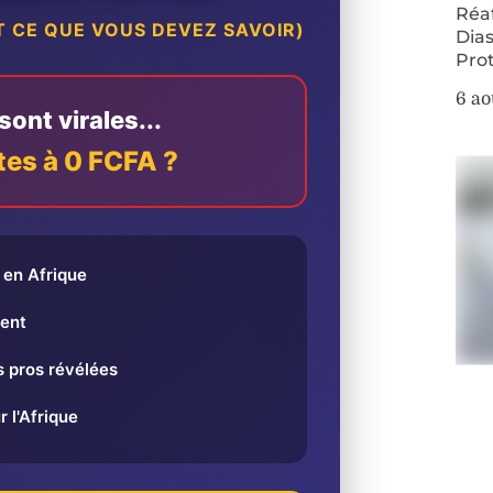
Réa
 CE QUE VOUS DEVEZ SAVOIR)
Dias
Pro
6 ao
ont virales...
tes à 0 FCFA ?
en Afrique
ent
 pros révélées
r l'Afrique