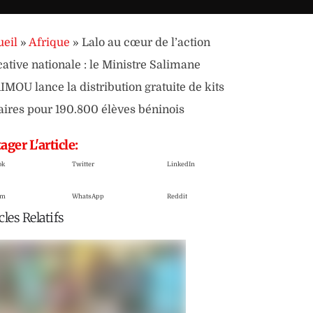
eil
»
Afrique
»
Lalo au cœur de l’action
ative nationale : le Ministre Salimane
MOU lance la distribution gratuite de kits
aires pour 190.800 élèves béninois
ager L'article:
ok
Twitter
LinkedIn
am
WhatsApp
Reddit
cles Relatifs