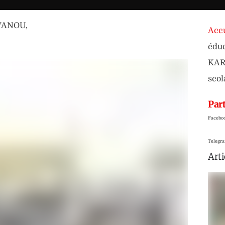
WANOU
,
Accu
éduc
KARI
scol
Part
Facebo
Telegr
Arti