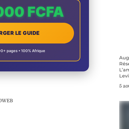
000 FCFA
RGER LE GUIDE
00+ pages • 100% Afrique
Augm
Rés
L’a
Lev
5 ao
AFOWEB