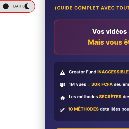
DARK
(GUIDE COMPLET AVEC TOUT
Vos vidéos s
Mais vous ê
Creator Fund
INACCESSIBLE
⚠️
1M vues =
30K FCFA
seulem
💸
Les méthodes
SECRÈTES
des
🔥
10 MÉTHODES
détaillées pou
✅