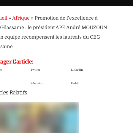
eil
»
Afrique
»
Promotion de l’excellence à
o/Hlassame : le président APE André MOUZOUN
on équipe récompensent les lauréats du CEG
ssame
ager L'article:
ok
Twitter
LinkedIn
am
WhatsApp
Reddit
cles Relatifs