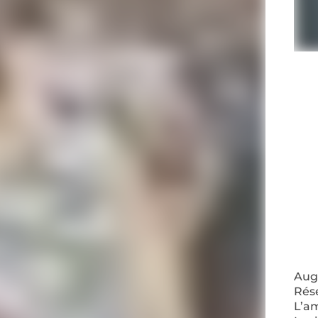
Augm
Rés
L’a