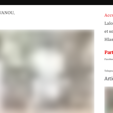
OWANOU
,
Accu
Lal
et s
Hla
Part
Facebo
Telegr
Arti