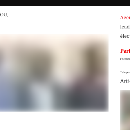
NOU
,
Accu
lead
élec
Part
Facebo
Telegr
Arti