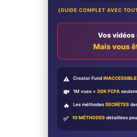
(GUIDE COMPLET AVEC TOUT
Vos vidéos s
Mais vous ê
Creator Fund
INACCESSIBLE
⚠️
1M vues =
30K FCFA
seulem
💸
Les méthodes
SECRÈTES
des
🔥
10 MÉTHODES
détaillées pou
✅