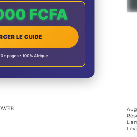
000 FCFA
RGER LE GUIDE
00+ pages • 100% Afrique
AFOWEB
Augm
Rés
L’a
Lev