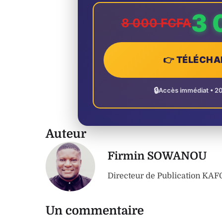
3 
8 000 FCFA
👉 TÉLÉCHA
🔒
Accès immédiat • 2
Auteur
Firmin SOWANOU
Directeur de Publication K
Un commentaire