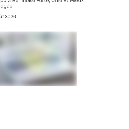
pora Béninoise Forte, Unie Et Mieux
tégée
ût 2026