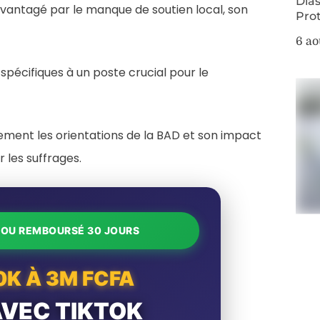
Dias
savantagé par le manque de soutien local, son
Pro
6 ao
écifiques à un poste crucial pour le
tement les orientations de la BAD et son impact
r les suffrages.
T OU REMBOURSÉ 30 JOURS
0K À 3M FCFA
AVEC TIKTOK