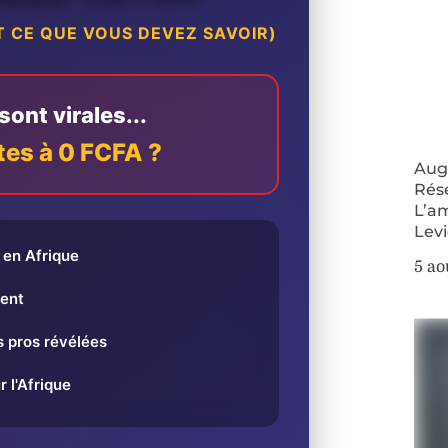
 CE QUE VOUS DEVEZ SAVOIR)
ont virales...
tes à 0 FCFA ?
Augm
Rés
L’a
Lev
en Afrique
5 ao
ent
 pros révélées
r l'Afrique