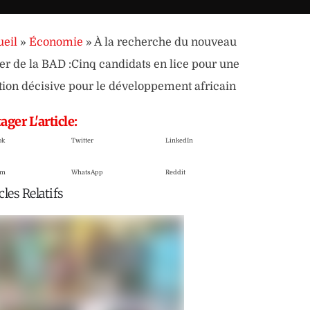
eil
»
Économie
»
À la recherche du nouveau
er de la BAD :Cinq candidats en lice pour une
tion décisive pour le développement africain
ager L'article:
ok
Twitter
LinkedIn
am
WhatsApp
Reddit
cles Relatifs